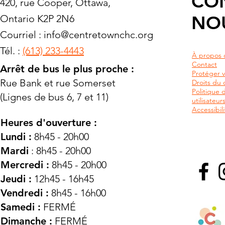
CO
420, rue Cooper, Ottawa,
NO
Ontario K2P 2N6
Courriel :
info@centretownchc.org
Tél. :
(613) 233-4443
À propos 
Contact
Arrêt de bus le plus proche :
Protéger v
Rue Bank et rue Somerset
Droits du c
Politique 
(Lignes de bus 6, 7 et 11)
utilisateu
Accessibili
Heures d'ouverture :
Lundi :
8h45 - 20h00
Mardi
: 8h45 - 20h00
Mercredi :
8h45 - 20h00
Jeudi :
12h45 - 16h45
Vendredi :
8h45 - 16h00
Samedi :
FERMÉ
Dimanche :
FERMÉ