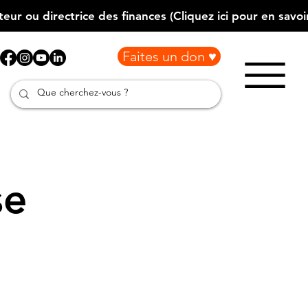
Faites un don ♥
se