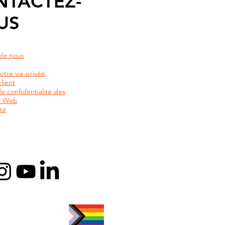
NTACTEZ-
US
de nous
otre vie privée
lient
de confidentialité des
rs Web
té