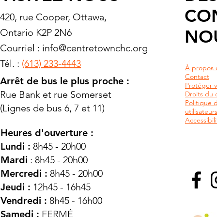
CO
420, rue Cooper, Ottawa,
NO
Ontario K2P 2N6
Courriel :
info@centretownchc.org
Tél. :
(613) 233-4443
À propos 
Contact
Arrêt de bus le plus proche :
Protéger v
Rue Bank et rue Somerset
Droits du c
Politique 
(Lignes de bus 6, 7 et 11)
utilisateu
Accessibili
Heures d'ouverture :
Lundi :
8h45 - 20h00
Mardi
: 8h45 - 20h00
Mercredi :
8h45 - 20h00
Jeudi :
12h45 - 16h45
Vendredi :
8h45 - 16h00
Samedi :
FERMÉ