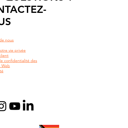
NTACTEZ-
US
de nous
otre vie privée
lient
de confidentialité des
rs Web
té