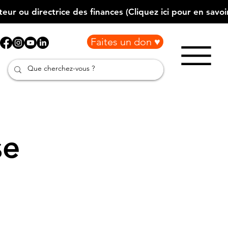
Faites un don ♥
se