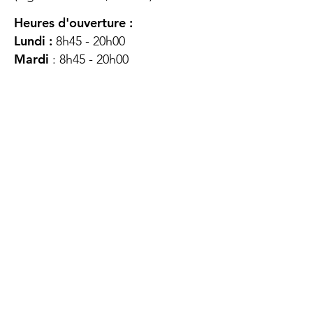
Heures d'ouverture :
Lundi :
8h45 - 20h00
Mardi
: 8h45 - 20h00
Mercredi :
8h45 - 20h00
Jeudi :
12h45 - 16h45
Vendredi :
8h45 - 16h00
Samedi :
FERMÉ
Dimanche :
FERMÉ
DES
QUESTIONS ?
CONTACTEZ-
NOUS
À propos de nous
Contact
Protéger votre vie privée
Droits du client