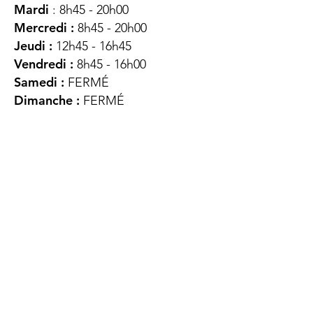
Mardi
: 8h45 - 20h00
Mercredi :
8h45 - 20h00
Jeudi :
12h45 - 16h45
Vendredi :
8h45 - 16h00
Samedi :
FERMÉ
Dimanche :
FERMÉ
DES
QUESTIONS ?
CONTACTEZ-
NOUS
À propos de nous
Contact
Protéger votre vie privée
Droits du client
Politique de confidentialité
des utilisateurs Web
Accessibilité