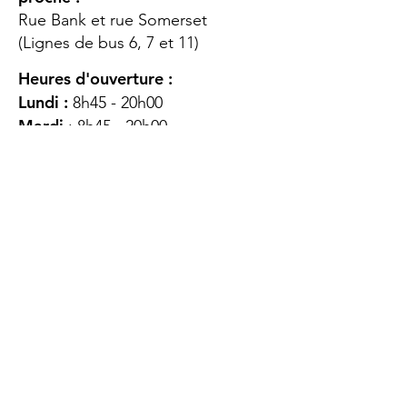
Rue Bank et rue Somerset
(Lignes de bus 6, 7 et 11)
Heures d'ouverture :
Lundi :
8h45 - 20h00
Mardi
: 8h45 - 20h00
Mercredi :
8h45 - 20h00
Jeudi :
12h45 - 16h45
Vendredi :
8h45 - 16h00
Samedi :
FERMÉ
Dimanche :
FERMÉ
DES
QUESTIONS ?
CONTACTEZ-
NOUS