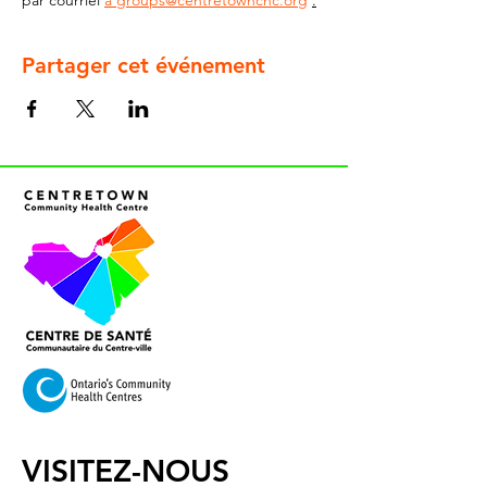
par courriel 
à groups@centretownchc.org
.
Partager cet événement
VISITEZ-NOUS