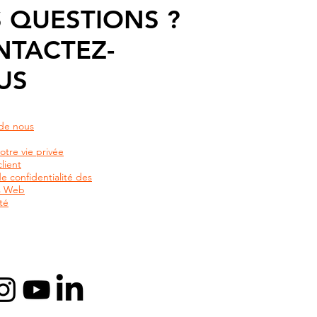
 QUESTIONS ?
NTACTEZ-
US
de nous
otre vie privée
lient
de confidentialité des
rs Web
té