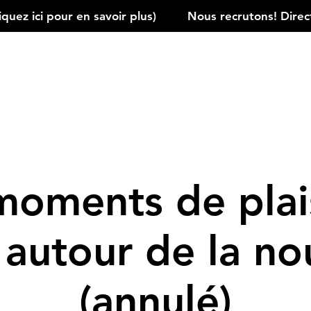
ez ici pour en savoir plus)         
moments de plais
 autour de la no
(annulé)