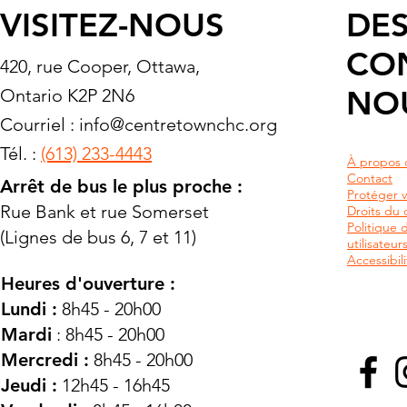
VISITEZ-NOUS
DES
CO
420, rue Cooper, Ottawa,
NO
Ontario K2P 2N6
Courriel :
info@centretownchc.org
Tél. :
(613) 233-4443
À propos 
Contact
Arrêt de bus le plus proche :
Protéger v
Rue Bank et rue Somerset
Droits du c
Politique 
(Lignes de bus 6, 7 et 11)
utilisateu
Accessibili
Heures d'ouverture :
Lundi :
8h45 - 20h00
Mardi
: 8h45 - 20h00
Mercredi :
8h45 - 20h00
Jeudi :
12h45 - 16h45