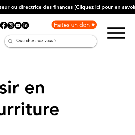
Faites un don ♥
ir en
urriture