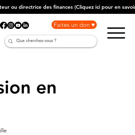
Faites un don ♥
sion en
lle