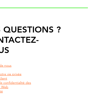
 QUESTIONS ?
NTACTEZ-
US
de nous
otre vie privée
lient
de confidentialité des
rs Web
té