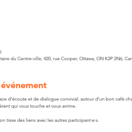
0
ire du Centre-ville, 420, rue Cooper, Ottawa, ON K2P 2N6, Ca
l'événement
ce d’écoute et de dialogue convivial, autour d’un bon café cha
érent qui vous touche et vous anime. 
 tisse des liens avec les autres participant·e·s. 