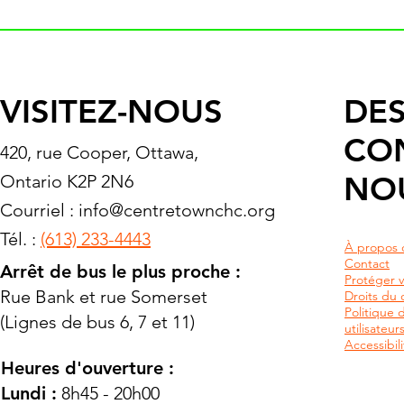
VISITEZ-NOUS
DES
CO
420, rue Cooper, Ottawa,
NO
Ontario K2P 2N6
Courriel :
info@centretownchc.org
Tél. :
(613) 233-4443
À propos 
Contact
Arrêt de bus le plus proche :
Protéger v
Rue Bank et rue Somerset
Droits du c
Politique 
(Lignes de bus 6, 7 et 11)
utilisateu
Accessibili
Heures d'ouverture :
Lundi :
8h45 - 20h00