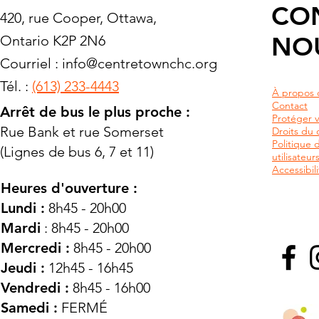
CO
420, rue Cooper, Ottawa,
NO
Ontario K2P 2N6
Courriel :
info@centretownchc.org
Tél. :
(613) 233-4443
À propos 
Contact
Arrêt de bus le plus proche :
Protéger v
Rue Bank et rue Somerset
Droits du c
Politique 
(Lignes de bus 6, 7 et 11)
utilisateu
Accessibili
Heures d'ouverture :
Lundi :
8h45 - 20h00
Mardi
: 8h45 - 20h00
Mercredi :
8h45 - 20h00
Jeudi :
12h45 - 16h45
Vendredi :
8h45 - 16h00
Samedi :
FERMÉ