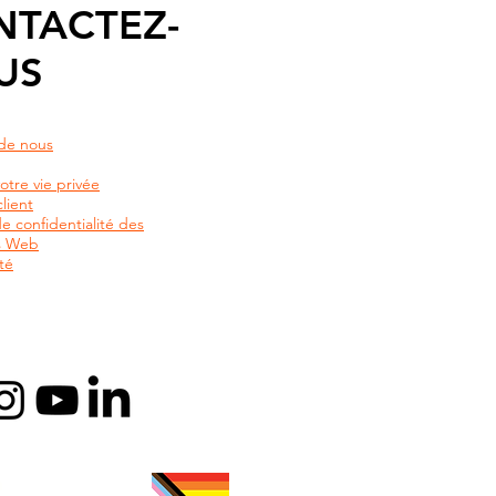
NTACTEZ-
US
de nous
otre vie privée
lient
de confidentialité des
rs Web
té