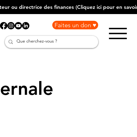
Faites un don ♥
ernale