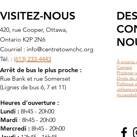
VISITEZ-NOUS
DES
CO
420, rue Cooper, Ottawa,
NO
Ontario K2P 2N6
Courriel :
info@centretownchc.org
Tél. :
(613) 233-4443
À propos 
Contact
Arrêt de bus le plus proche :
Protéger v
Rue Bank et rue Somerset
Droits du c
Politique 
(Lignes de bus 6, 7 et 11)
utilisateu
Accessibili
Heures d'ouverture :
Lundi :
8h45 - 20h00
Mardi
: 8h45 - 20h00
Mercredi :
8h45 - 20h00