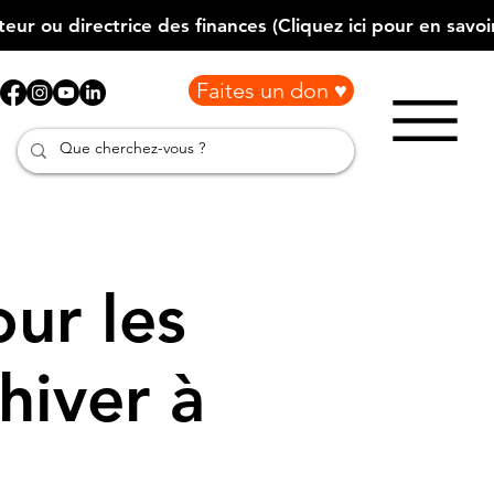
Faites un don ♥
our les
hiver à