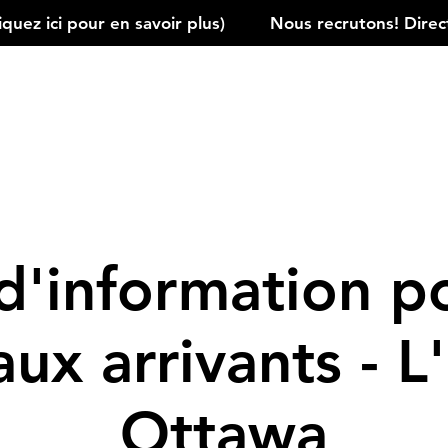
ez ici pour en savoir plus)         
d'information p
ux arrivants - L'
Ottawa