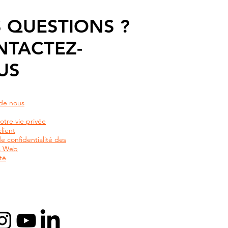
 QUESTIONS ?
NTACTEZ-
US
de nous
otre vie privée
lient
de confidentialité des
rs Web
té