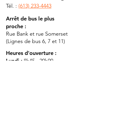
Tél. :
(613) 233-4443
Arrêt de bus le plus
proche :
Rue Bank et rue Somerset
(Lignes de bus 6, 7 et 11)
Heures d'ouverture :
Lundi :
8h45 - 20h00
Mardi
: 8h45 - 20h00
Mercredi :
8h45 - 20h00
Jeudi :
12h45 - 16h45
Vendredi :
8h45 - 16h00
Samedi :
FERMÉ
Dimanche :
FERMÉ
DES
QUESTIONS ?