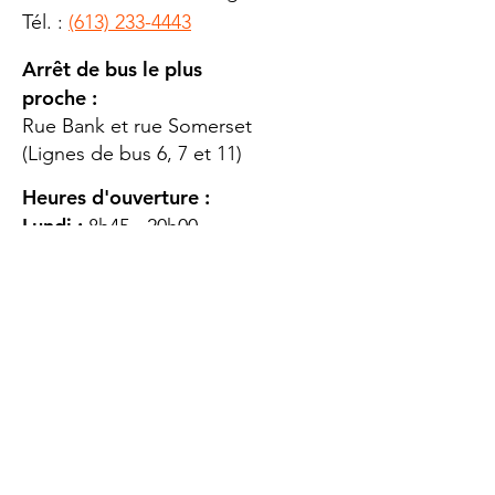
Tél. :
(613) 233-4443
Arrêt de bus le plus
proche :
Rue Bank et rue Somerset
(Lignes de bus 6, 7 et 11)
Heures d'ouverture :
Lundi :
8h45 - 20h00
Mardi
: 8h45 - 20h00
Mercredi :
8h45 - 20h00
Jeudi :
12h45 - 16h45
Vendredi :
8h45 - 16h00
Samedi :
FERMÉ
Dimanche :
FERMÉ
DES
QUESTIONS ?