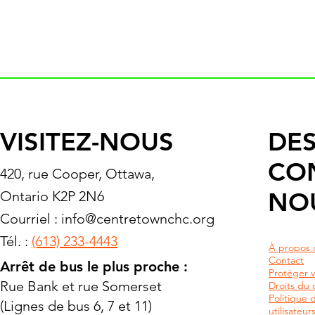
VISITEZ-NOUS
DES
CO
420, rue Cooper, Ottawa,
NO
Ontario K2P 2N6
Courriel :
info@centretownchc.org
Tél. :
(613) 233-4443
À propos 
Contact
Arrêt de bus le plus proche :
Protéger v
Rue Bank et rue Somerset
Droits du c
Politique 
(Lignes de bus 6, 7 et 11)
utilisateu