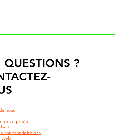
 QUESTIONS ?
NTACTEZ-
US
de nous
otre vie privée
lient
de confidentialité des
rs Web