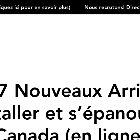
ez ici pour en savoir plus)         
 7 Nouveaux Arri
taller et s’épano
Canada (en ligne