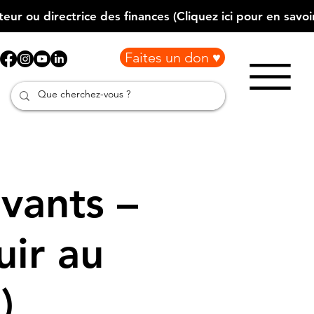
Faites un don ♥
vants –
uir au
)