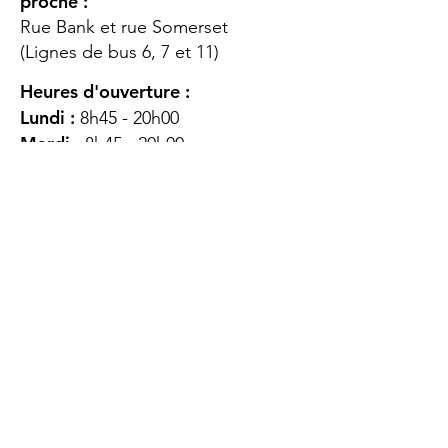
proche :
Rue Bank et rue Somerset
(Lignes de bus 6, 7 et 11)
Heures d'ouverture :
Lundi :
8h45 - 20h00
Mardi
: 8h45 - 20h00
Mercredi :
8h45 - 20h00
Jeudi :
12h45 - 16h45
Vendredi :
8h45 - 16h00
Samedi :
FERMÉ
Dimanche :
FERMÉ
DES
QUESTIONS ?
CONTACTEZ-
NOUS