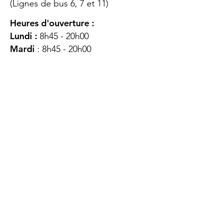
(Lignes de bus 6, 7 et 11)
Heures d'ouverture :
Lundi :
8h45 - 20h00
Mardi
: 8h45 - 20h00
Mercredi :
8h45 - 20h00
Jeudi :
12h45 - 16h45
Vendredi :
8h45 - 16h00
Samedi :
FERMÉ
Dimanche :
FERMÉ
DES
QUESTIONS ?
CONTACTEZ-
NOUS
À propos de nous
Contact
Protéger votre vie privée