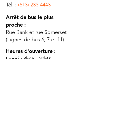
Tél. :
(613) 233-4443
Arrêt de bus le plus
proche :
Rue Bank et rue Somerset
(Lignes de bus 6, 7 et 11)
Heures d'ouverture :
Lundi :
8h45 - 20h00
Mardi
: 8h45 - 20h00
Mercredi :
8h45 - 20h00
Jeudi :
12h45 - 16h45
Vendredi :
8h45 - 16h00
Samedi :
FERMÉ
Dimanche :
FERMÉ
DES
QUESTIONS ?