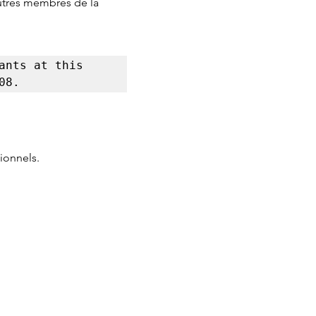
autres membres de la 
nts at this 
08.
ionnels.