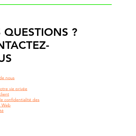
 QUESTIONS ?
NTACTEZ-
US
de nous
otre vie privée
lient
de confidentialité des
rs Web
té