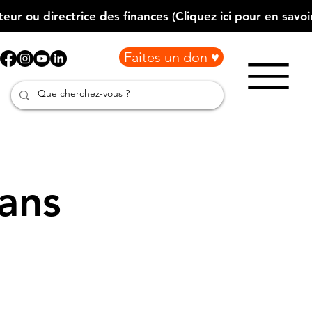
Faites un don ♥
ans