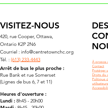
VISITEZ-NOUS
DES
CO
420, rue Cooper, Ottawa,
NO
Ontario K2P 2N6
Courriel :
info@centretownchc.org
Tél. :
(613) 233-4443
À propos 
Contact
Arrêt de bus le plus proche :
Protéger v
Rue Bank et rue Somerset
Droits du c
Politique 
(Lignes de bus 6, 7 et 11)
utilisateu
Accessibili
Heures d'ouverture :
Lundi :
8h45 - 20h00
Mardi
: 8h45 - 20h00