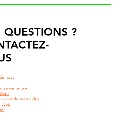
 QUESTIONS ?
NTACTEZ-
US
de nous
otre vie privée
lient
de confidentialité des
rs Web
té