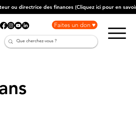
Faites un don ♥
ans