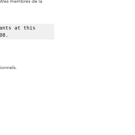
autres membres de la 
nts at this 
08.
ionnels.