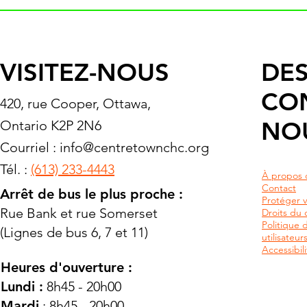
VISITEZ-NOUS
DES
CO
420, rue Cooper, Ottawa,
NO
Ontario K2P 2N6
Courriel :
info@centretownchc.org
Tél. :
(613) 233-4443
À propos 
Contact
Arrêt de bus le plus proche :
Protéger v
Rue Bank et rue Somerset
Droits du c
Politique 
(Lignes de bus 6, 7 et 11)
utilisateu
Accessibili
Heures d'ouverture :
Lundi :
8h45 - 20h00
Mardi
: 8h45 - 20h00