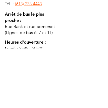
Tél. :
(613) 233-4443
Arrêt de bus le plus
proche :
Rue Bank et rue Somerset
(Lignes de bus 6, 7 et 11)
Heures d'ouverture :
Lundi :
8h45 - 20h00
Mardi
: 8h45 - 20h00
Mercredi :
8h45 - 20h00
Jeudi :
12h45 - 16h45
Vendredi :
8h45 - 16h00
Samedi :
FERMÉ
Dimanche :
FERMÉ
DES
QUESTIONS ?