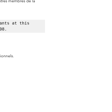
autres membres de la 
nts at this 
08.
ionnels.