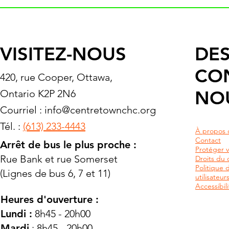
VISITEZ-NOUS
DES
CO
420, rue Cooper, Ottawa,
NO
Ontario K2P 2N6
Courriel :
info@centretownchc.org
Tél. :
(613) 233-4443
À propos 
Contact
Arrêt de bus le plus proche :
Protéger v
Rue Bank et rue Somerset
Droits du c
Politique 
(Lignes de bus 6, 7 et 11)
utilisateu
Accessibili
Heures d'ouverture :
Lundi :
8h45 - 20h00
Mardi
: 8h45 - 20h00