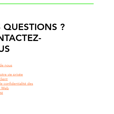
 QUESTIONS ?
NTACTEZ-
US
de nous
otre vie privée
lient
de confidentialité des
rs Web
té