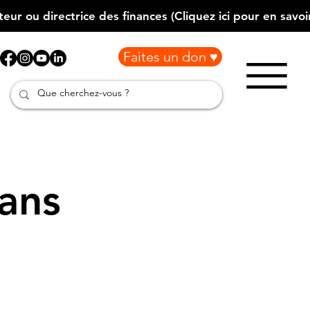
Faites un don ♥
ans