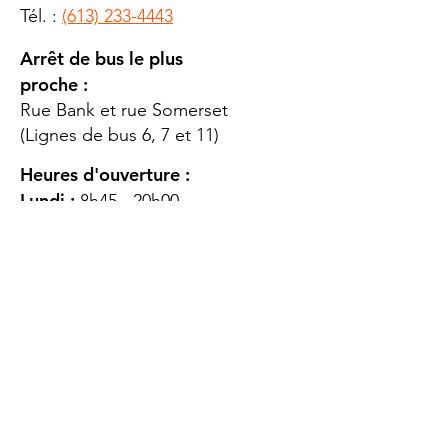
Tél. :
(613) 233-4443
Arrêt de bus le plus
proche :
Rue Bank et rue Somerset
(Lignes de bus 6, 7 et 11)
Heures d'ouverture :
Lundi :
8h45 - 20h00
Mardi
: 8h45 - 20h00
Mercredi :
8h45 - 20h00
Jeudi :
12h45 - 16h45
Vendredi :
8h45 - 16h00
Samedi :
FERMÉ
Dimanche :
FERMÉ
DES
QUESTIONS ?