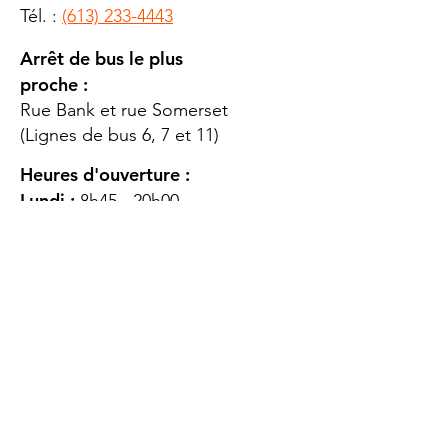
Tél. :
(613) 233-4443
Arrêt de bus le plus
proche :
Rue Bank et rue Somerset
(Lignes de bus 6, 7 et 11)
Heures d'ouverture :
Lundi :
8h45 - 20h00
Mardi
: 8h45 - 20h00
Mercredi :
8h45 - 20h00
Jeudi :
12h45 - 16h45
Vendredi :
8h45 - 16h00
Samedi :
FERMÉ
Dimanche :
FERMÉ
DES
QUESTIONS ?