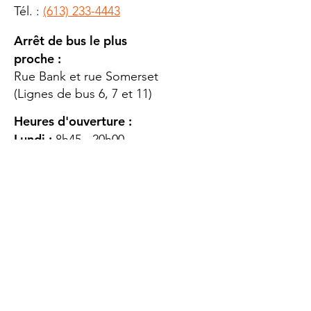
Tél. :
(613) 233-4443
Arrêt de bus le plus
proche :
Rue Bank et rue Somerset
(Lignes de bus 6, 7 et 11)
Heures d'ouverture :
Lundi :
8h45 - 20h00
Mardi
: 8h45 - 20h00
Mercredi :
8h45 - 20h00
Jeudi :
12h45 - 16h45
Vendredi :
8h45 - 16h00
Samedi :
FERMÉ
Dimanche :
FERMÉ
DES
QUESTIONS ?