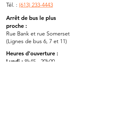
Tél. :
(613) 233-4443
Arrêt de bus le plus
proche :
Rue Bank et rue Somerset
(Lignes de bus 6, 7 et 11)
Heures d'ouverture :
Lundi :
8h45 - 20h00
Mardi
: 8h45 - 20h00
Mercredi :
8h45 - 20h00
Jeudi :
12h45 - 16h45
Vendredi :
8h45 - 16h00
Samedi :
FERMÉ
Dimanche :
FERMÉ
DES
QUESTIONS ?