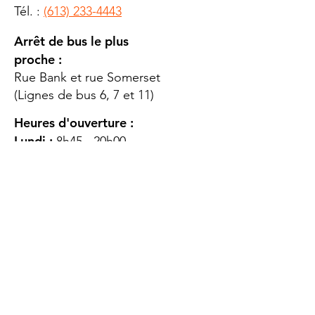
Tél. :
(613) 233-4443
Arrêt de bus le plus
proche :
Rue Bank et rue Somerset
(Lignes de bus 6, 7 et 11)
Heures d'ouverture :
Lundi :
8h45 - 20h00
Mardi
: 8h45 - 20h00
Mercredi :
8h45 - 20h00
Jeudi :
12h45 - 16h45
Vendredi :
8h45 - 16h00
Samedi :
FERMÉ
Dimanche :
FERMÉ
DES
QUESTIONS ?