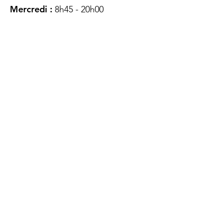
Mercredi :
8h45 - 20h00
Jeudi :
12h45 - 16h45
Vendredi :
8h45 - 16h00
Samedi :
FERMÉ
Dimanche :
FERMÉ
DES
QUESTIONS ?
CONTACTEZ-
NOUS
À propos de nous
Contact
Protéger votre vie privée
Droits du client
Politique de confidentialité
des utilisateurs Web
Accessibilité