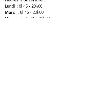
Lundi :
8h45 - 20h00
Mardi
: 8h45 - 20h00
Mercredi :
8h45 - 20h00
Jeudi :
12h45 - 16h45
Vendredi :
8h45 - 16h00
Samedi :
FERMÉ
Dimanche :
FERMÉ
DES
QUESTIONS ?
CONTACTEZ-
NOUS
À propos de nous
Contact
Protéger votre vie privée
Droits du client
Politique de confidentialité
des utilisateurs Web