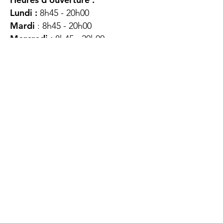
Lundi :
8h45 - 20h00
Mardi
: 8h45 - 20h00
Mercredi :
8h45 - 20h00
Jeudi :
12h45 - 16h45
Vendredi :
8h45 - 16h00
Samedi :
FERMÉ
Dimanche :
FERMÉ
DES
QUESTIONS ?
CONTACTEZ-
NOUS
À propos de nous
Contact
Protéger votre vie privée
Droits du client
Politique de confidentialité
des utilisateurs Web