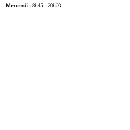
Mercredi :
8h45 - 20h00
Jeudi :
12h45 - 16h45
Vendredi :
8h45 - 16h00
Samedi :
FERMÉ
Dimanche :
FERMÉ
DES
QUESTIONS ?
CONTACTEZ-
NOUS
À propos de nous
Contact
Protéger votre vie privée
Droits du client
Politique de confidentialité
des utilisateurs Web
Accessibilité