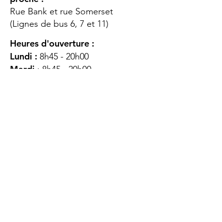
Rue Bank et rue Somerset
(Lignes de bus 6, 7 et 11)
Heures d'ouverture :
Lundi :
8h45 - 20h00
Mardi
: 8h45 - 20h00
Mercredi :
8h45 - 20h00
Jeudi :
12h45 - 16h45
Vendredi :
8h45 - 16h00
Samedi :
FERMÉ
Dimanche :
FERMÉ
DES
QUESTIONS ?
CONTACTEZ-
NOUS