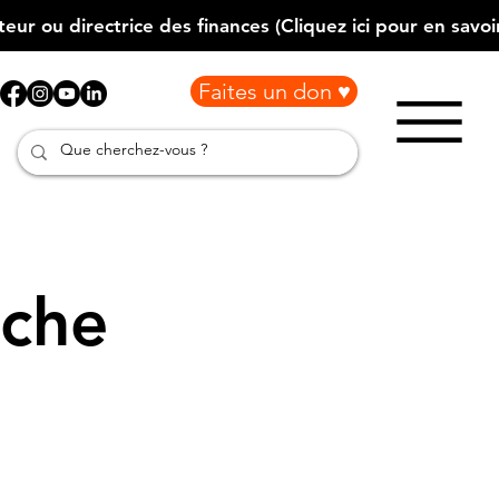
Faites un don ♥
che