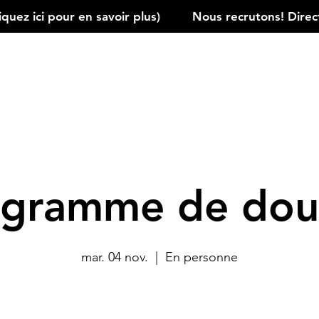
ez ici pour en savoir plus)         
ogramme de dou
mar. 04 nov.
  |  
En personne