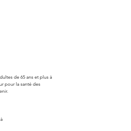
ultes de 65 ans et plus à 
ur pour la santé des 
nir.
à 