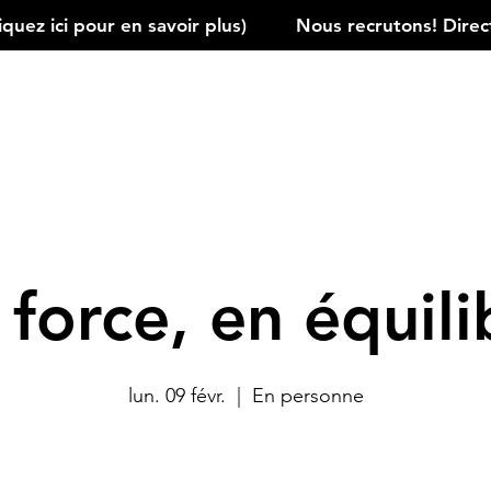
ez ici pour en savoir plus)         
 force, en équili
lun. 09 févr.
  |  
En personne