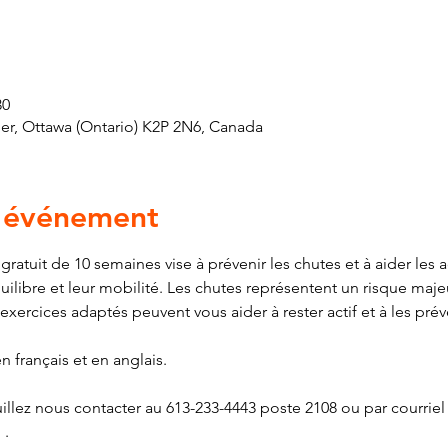
30
er, Ottawa (Ontario) K2P 2N6, Canada
l'événement
tuit de 10 semaines vise à prévenir les chutes et à aider les ad
quilibre et leur mobilité. Les chutes représentent un risque maje
ercices adaptés peuvent vous aider à rester actif et à les préve
n français et en anglais.
illez nous contacter au 613-233-4443 poste 2108 ou par courriel 
g
 .