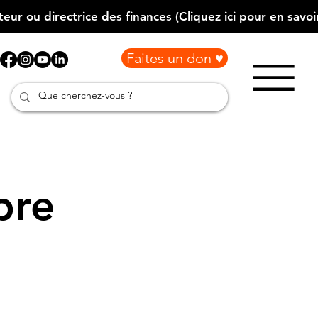
Faites un don ♥
bre