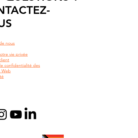
NTACTEZ-
US
de nous
otre vie privée
lient
de confidentialité des
rs Web
té