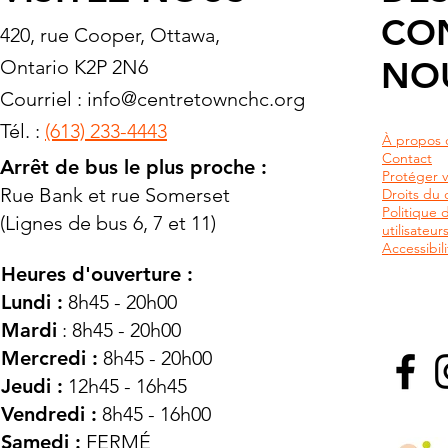
CO
420, rue Cooper, Ottawa,
NO
Ontario K2P 2N6
Courriel :
info@centretownchc.org
Tél. :
(613) 233-4443
À propos 
Contact
Arrêt de bus le plus proche :
Protéger v
Rue Bank et rue Somerset
Droits du c
Politique 
(Lignes de bus 6, 7 et 11)
utilisateu
Accessibili
Heures d'ouverture :
Lundi :
8h45 - 20h00
Mardi
: 8h45 - 20h00
Mercredi :
8h45 - 20h00
Jeudi :
12h45 - 16h45
Vendredi :
8h45 - 16h00
Samedi :
FERMÉ