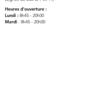
Heures d'ouverture :
Lundi :
8h45 - 20h00
Mardi
: 8h45 - 20h00
Mercredi :
8h45 - 20h00
Jeudi :
12h45 - 16h45
Vendredi :
8h45 - 16h00
Samedi :
FERMÉ
Dimanche :
FERMÉ
DES
QUESTIONS ?
CONTACTEZ-
NOUS
À propos de nous
Contact
Protéger votre vie privée