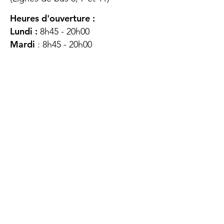
Heures d'ouverture :
Lundi :
8h45 - 20h00
Mardi
: 8h45 - 20h00
Mercredi :
8h45 - 20h00
Jeudi :
12h45 - 16h45
Vendredi :
8h45 - 16h00
Samedi :
FERMÉ
Dimanche :
FERMÉ
DES
QUESTIONS ?
CONTACTEZ-
NOUS
À propos de nous
Contact
Protéger votre vie privée