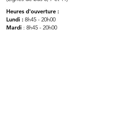
Heures d'ouverture :
Lundi :
8h45 - 20h00
Mardi
: 8h45 - 20h00
Mercredi :
8h45 - 20h00
Jeudi :
12h45 - 16h45
Vendredi :
8h45 - 16h00
Samedi :
FERMÉ
Dimanche :
FERMÉ
DES
QUESTIONS ?
CONTACTEZ-
NOUS
À propos de nous
Contact
Protéger votre vie privée