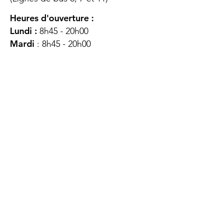
Heures d'ouverture :
Lundi :
8h45 - 20h00
Mardi
: 8h45 - 20h00
Mercredi :
8h45 - 20h00
Jeudi :
12h45 - 16h45
Vendredi :
8h45 - 16h00
Samedi :
FERMÉ
Dimanche :
FERMÉ
DES
QUESTIONS ?
CONTACTEZ-
NOUS
À propos de nous
Contact
Protéger votre vie privée