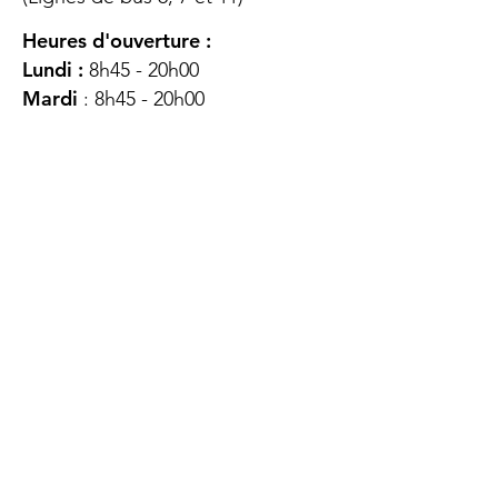
Heures d'ouverture :
Lundi :
8h45 - 20h00
Mardi
: 8h45 - 20h00
Mercredi :
8h45 - 20h00
Jeudi :
12h45 - 16h45
Vendredi :
8h45 - 16h00
Samedi :
FERMÉ
Dimanche :
FERMÉ
DES
QUESTIONS ?
CONTACTEZ-
NOUS
À propos de nous
Contact
Protéger votre vie privée