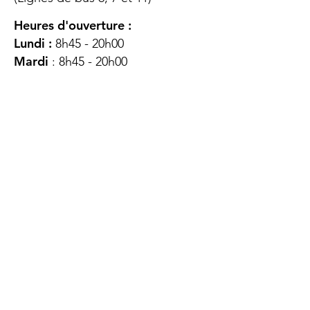
Heures d'ouverture :
Lundi :
8h45 - 20h00
Mardi
: 8h45 - 20h00
Mercredi :
8h45 - 20h00
Jeudi :
12h45 - 16h45
Vendredi :
8h45 - 16h00
Samedi :
FERMÉ
Dimanche :
FERMÉ
DES
QUESTIONS ?
CONTACTEZ-
NOUS
À propos de nous
Contact
Protéger votre vie privée