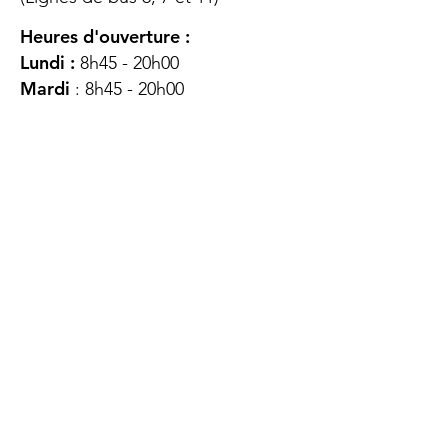
Heures d'ouverture :
Lundi :
8h45 - 20h00
Mardi
: 8h45 - 20h00
Mercredi :
8h45 - 20h00
Jeudi :
12h45 - 16h45
Vendredi :
8h45 - 16h00
Samedi :
FERMÉ
Dimanche :
FERMÉ
DES
QUESTIONS ?
CONTACTEZ-
NOUS
À propos de nous
Contact
Protéger votre vie privée