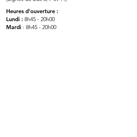
Heures d'ouverture :
Lundi :
8h45 - 20h00
Mardi
: 8h45 - 20h00
Mercredi :
8h45 - 20h00
Jeudi :
12h45 - 16h45
Vendredi :
8h45 - 16h00
Samedi :
FERMÉ
Dimanche :
FERMÉ
DES
QUESTIONS ?
CONTACTEZ-
NOUS
À propos de nous
Contact
Protéger votre vie privée