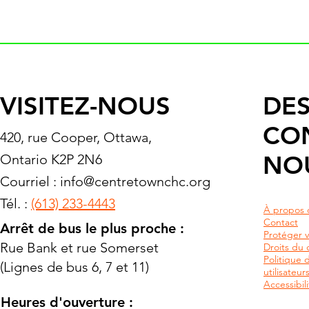
VISITEZ-NOUS
DES
CO
420, rue Cooper, Ottawa,
NO
Ontario K2P 2N6
Courriel :
info@centretownchc.org
Tél. :
(613) 233-4443
À propos 
Contact
Arrêt de bus le plus proche :
Protéger v
Rue Bank et rue Somerset
Droits du c
Politique 
(Lignes de bus 6, 7 et 11)
utilisateu
Accessibili
Heures d'ouverture :