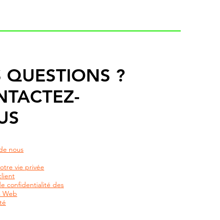
 QUESTIONS ?
NTACTEZ-
US
de nous
otre vie privée
lient
de confidentialité des
rs Web
té