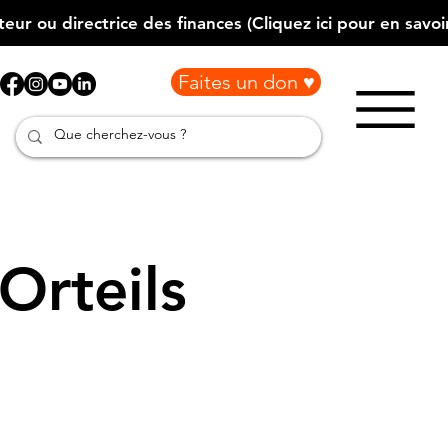
Faites un don ♥
Orteils