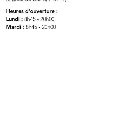
Heures d'ouverture :
Lundi :
8h45 - 20h00
Mardi
: 8h45 - 20h00
Mercredi :
8h45 - 20h00
Jeudi :
12h45 - 16h45
Vendredi :
8h45 - 16h00
Samedi :
FERMÉ
Dimanche :
FERMÉ
DES
QUESTIONS ?
CONTACTEZ-
NOUS
À propos de nous
Contact
Protéger votre vie privée