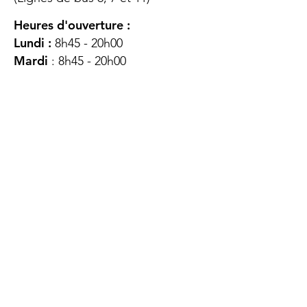
Heures d'ouverture :
Lundi :
8h45 - 20h00
Mardi
: 8h45 - 20h00
Mercredi :
8h45 - 20h00
Jeudi :
12h45 - 16h45
Vendredi :
8h45 - 16h00
Samedi :
FERMÉ
Dimanche :
FERMÉ
DES
QUESTIONS ?
CONTACTEZ-
NOUS
À propos de nous
Contact
Protéger votre vie privée