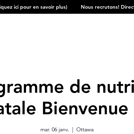
ez ici pour en savoir plus)         
gramme de nutri
atale Bienvenue
mar. 06 janv.
  |  
Ottawa