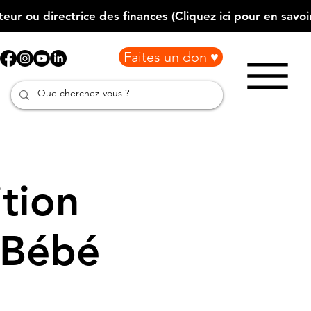
Faites un don ♥
tion
 Bébé