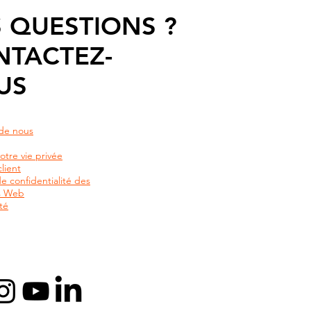
 QUESTIONS ?
NTACTEZ-
US
de nous
otre vie privée
lient
de confidentialité des
rs Web
té