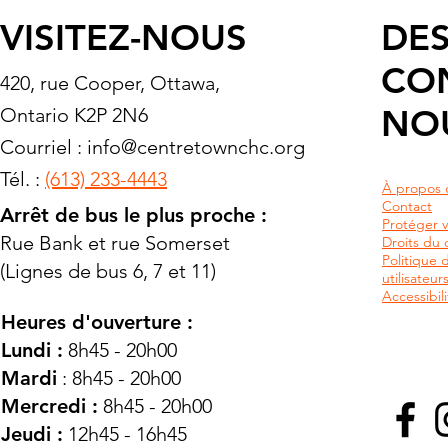
VISITEZ-NOUS
DES
CO
420, rue Cooper, Ottawa,
NO
Ontario K2P 2N6
Courriel :
info@centretownchc.org
Tél. :
(613) 233-4443
À propos 
Contact
Arrêt de bus le plus proche :
Protéger v
Rue Bank et rue Somerset
Droits du c
Politique 
(Lignes de bus 6, 7 et 11)
utilisateu
Accessibili
Heures d'ouverture :
Lundi :
8h45 - 20h00
Mardi
: 8h45 - 20h00
Mercredi :
8h45 - 20h00
Jeudi :
12h45 - 16h45