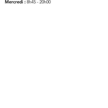
Mercredi :
8h45 - 20h00
Jeudi :
12h45 - 16h45
Vendredi :
8h45 - 16h00
Samedi :
FERMÉ
Dimanche :
FERMÉ
DES
QUESTIONS ?
CONTACTEZ-
NOUS
À propos de nous
Contact
Protéger votre vie privée
Droits du client
Politique de confidentialité
des utilisateurs Web
Accessibilité