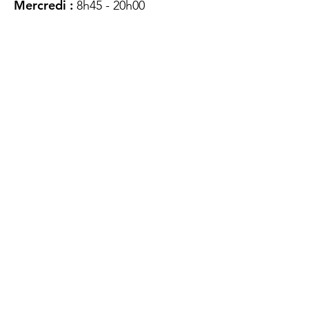
Mercredi :
8h45 - 20h00
Jeudi :
12h45 - 16h45
Vendredi :
8h45 - 16h00
Samedi :
FERMÉ
Dimanche :
FERMÉ
DES
QUESTIONS ?
CONTACTEZ-
NOUS
À propos de nous
Contact
Protéger votre vie privée
Droits du client
Politique de confidentialité
des utilisateurs Web
Accessibilité