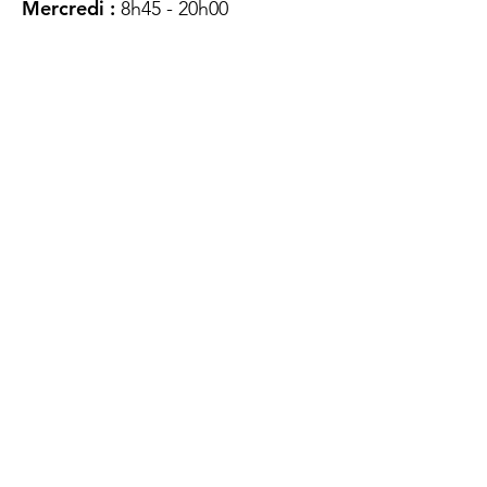
Mercredi :
8h45 - 20h00
Jeudi :
12h45 - 16h45
Vendredi :
8h45 - 16h00
Samedi :
FERMÉ
Dimanche :
FERMÉ
DES
QUESTIONS ?
CONTACTEZ-
NOUS
À propos de nous
Contact
Protéger votre vie privée
Droits du client
Politique de confidentialité
des utilisateurs Web
Accessibilité