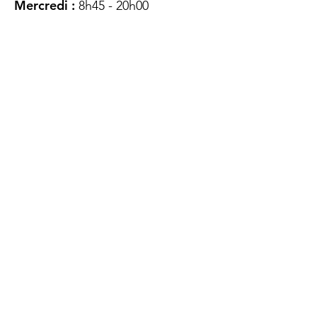
Mercredi :
8h45 - 20h00
Jeudi :
12h45 - 16h45
Vendredi :
8h45 - 16h00
Samedi :
FERMÉ
Dimanche :
FERMÉ
DES
QUESTIONS ?
CONTACTEZ-
NOUS
À propos de nous
Contact
Protéger votre vie privée
Droits du client
Politique de confidentialité
des utilisateurs Web
Accessibilité