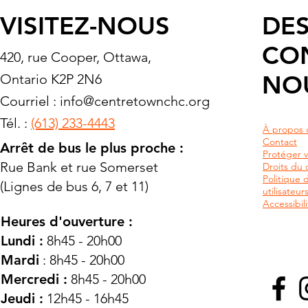
VISITEZ-NOUS
DES
CO
420, rue Cooper, Ottawa,
NO
Ontario K2P 2N6
Courriel :
info@centretownchc.org
Tél. :
(613) 233-4443
À propos 
Contact
Arrêt de bus le plus proche :
Protéger v
Rue Bank et rue Somerset
Droits du c
Politique 
(Lignes de bus 6, 7 et 11)
utilisateu
Accessibili
Heures d'ouverture :
Lundi :
8h45 - 20h00
Mardi
: 8h45 - 20h00
Mercredi :
8h45 - 20h00
Jeudi :
12h45 - 16h45