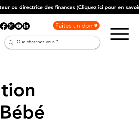
Faites un don ♥
tion
 Bébé