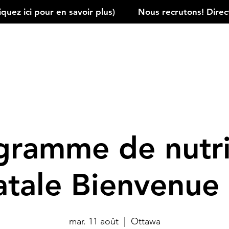
ez ici pour en savoir plus)         
gramme de nutri
atale Bienvenue
mar. 11 août
  |  
Ottawa