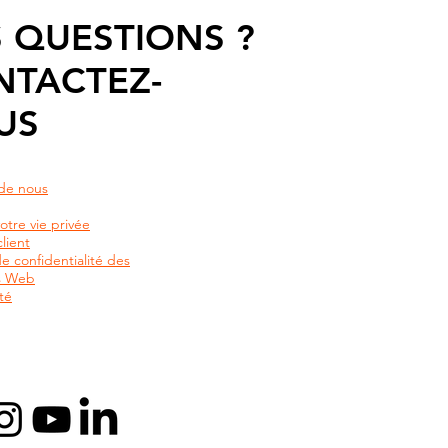
 QUESTIONS ?
NTACTEZ-
US
de nous
otre vie privée
lient
de confidentialité des
rs Web
té