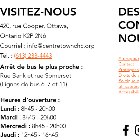
VISITEZ-NOUS
DES
CO
420, rue Cooper, Ottawa,
NO
Ontario K2P 2N6
Courriel :
info@centretownchc.org
Tél. :
(613) 233-4443
À propos 
Contact
Arrêt de bus le plus proche :
Protéger v
Rue Bank et rue Somerset
Droits du c
Politique 
(Lignes de bus 6, 7 et 11)
utilisateu
Accessibili
Heures d'ouverture :
Lundi :
8h45 - 20h00
Mardi
: 8h45 - 20h00
Mercredi :
8h45 - 20h00
Jeudi :
12h45 - 16h45