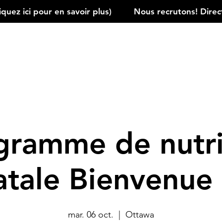
ez ici pour en savoir plus)         
gramme de nutri
atale Bienvenue
mar. 06 oct.
  |  
Ottawa