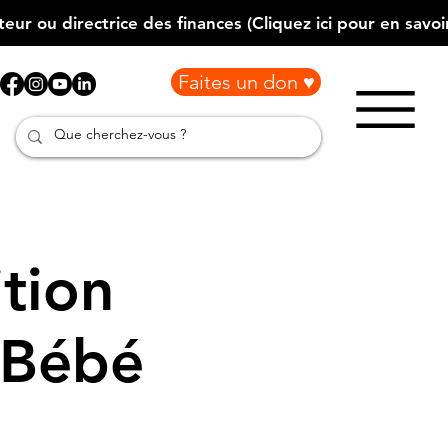
Faites un don ♥
tion
 Bébé